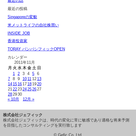
最近の話
最近の投稿
Singaporeの変貌
米メットライフの自社株買い
INSIDE JOB
香港投資家
TORAY パンパシフィックOPEN
カレンダー
2011年11月
月
火
水
木
金
土
日
1
2
3
4
5
6
7
8
9
10
11
12
13
14
15
16
17
18
19
20
21
22
23
24
25
26
27
28
29
30
« 10月
12月 »
株式会社ジェフィック
株式会社ジェフィックは、時代の変化に常に敏感であり適格な将来予測
を目指したコンサルティングを実行致します
© Gefic Co.,Ltd.