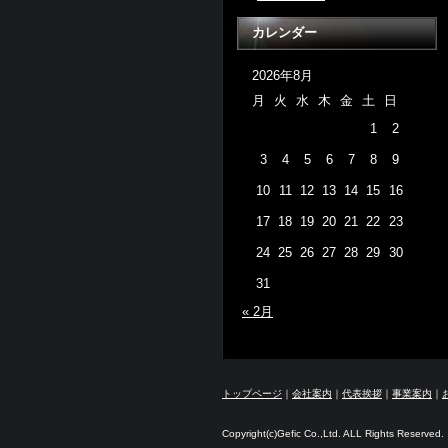
カレンダー
2026年8月
月
火
水
木
金
土
日
1
2
3
4
5
6
7
8
9
10
11
12
13
14
15
16
17
18
19
20
21
22
23
24
25
26
27
28
29
30
31
« 2月
トップページ
｜
会社案内
｜
代表挨拶
｜
事業案内
｜
Copyright(c)Gefic Co.,Ltd. ALL Rights Reserved.